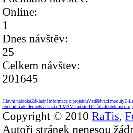
Online:
1
Dnes návštěv:
25
Celkem návštev:
201645
Hlavní nabídka
Základní informace o projektu
Vzdělávací moduly
E-Le
obchodní akademie
KÚ Ústí n/L
MŠMT
město Děčín
Udržitelnost proj
Copyright © 2010
RaTis
,
F
Autoři stránek nenesou žád