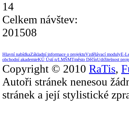
14
Celkem návštev:
201508
Hlavní nabídka
Základní informace o projektu
Vzdělávací moduly
E-Le
obchodní akademie
KÚ Ústí n/L
MŠMT
město Děčín
Udržitelnost proj
Copyright © 2010
RaTis
,
F
Autoři stránek nenesou žád
stránek a její stylistické zp