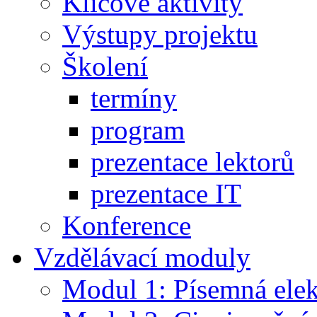
Klíčové aktivity
Výstupy projektu
Školení
termíny
program
prezentace lektorů
prezentace IT
Konference
Vzdělávací moduly
Modul 1: Písemná ele