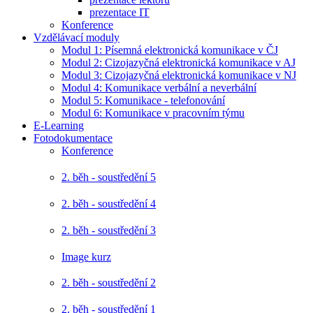
prezentace IT
Konference
Vzdělávací moduly
Modul 1: Písemná elektronická komunikace v ČJ
Modul 2: Cizojazyčná elektronická komunikace v AJ
Modul 3: Cizojazyčná elektronická komunikace v NJ
Modul 4: Komunikace verbální a neverbální
Modul 5: Komunikace - telefonování
Modul 6: Komunikace v pracovním týmu
E-Learning
Fotodokumentace
Konference
2. běh - soustředění 5
2. běh - soustředění 4
2. běh - soustředění 3
Image kurz
2. běh - soustředění 2
2. běh - soustředění 1