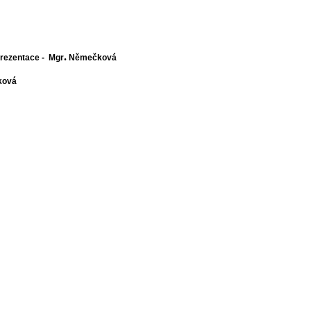
.
rezentace
-
Mgr
Němečková
ková