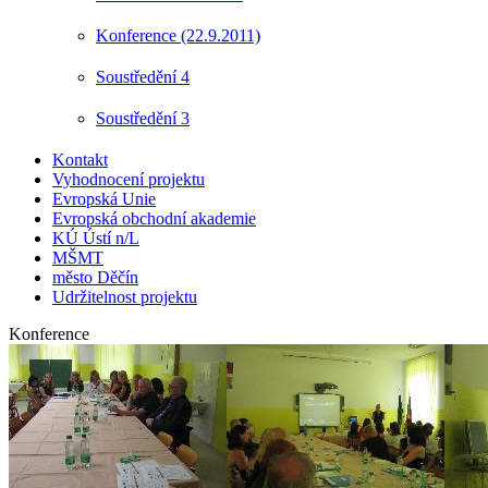
Konference (22.9.2011)
Soustředění 4
Soustředění 3
Kontakt
Vyhodnocení projektu
Evropská Unie
Evropská obchodní akademie
KÚ Ústí n/L
MŠMT
město Děčín
Udržitelnost projektu
Konference