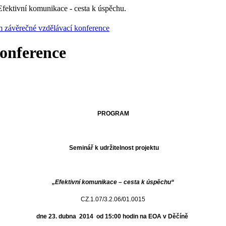
Efektivní komunikace - cesta k úspěchu.
 závěrečné vzdělávací konference
onference
PROGRAM
Seminář
k
udržitelnost
projektu
„Efektivní
komunikace
–
cesta
k
úspěchu“
CZ.1.07/3.2.06/01.0015
dne
23.
dubna
2014
od
15:00
hodin
na
EOA
v
Děčíně