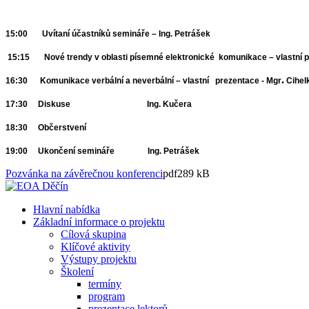
15:00
Uvítaní
účastníků
semináře
–
Ing
.
Petrášek
15:15
Nové
trendy v
oblasti
písemné
elektronické
komunikace
–
vlastní
p
.
16:30
Komunikace
verbální
a
neverbální
–
vlastní
prezentace
-
Mgr
Cihel
17:30
Diskuse
Ing
.
Kučera
18:30
Občerstvení
19:00
Ukončení
semináře
Ing
.
Petrášek
Pozvánka na závěrečnou konferenci
pdf
289 kB
Hlavní nabídka
Základní informace o projektu
Cílová skupina
Klíčové aktivity
Výstupy projektu
Školení
termíny
program
prezentace lektorů