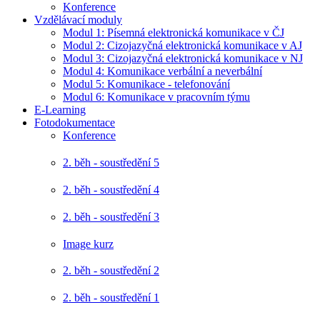
Konference
Vzdělávací moduly
Modul 1: Písemná elektronická komunikace v ČJ
Modul 2: Cizojazyčná elektronická komunikace v AJ
Modul 3: Cizojazyčná elektronická komunikace v NJ
Modul 4: Komunikace verbální a neverbální
Modul 5: Komunikace - telefonování
Modul 6: Komunikace v pracovním týmu
E-Learning
Fotodokumentace
Konference
2. běh - soustředění 5
2. běh - soustředění 4
2. běh - soustředění 3
Image kurz
2. běh - soustředění 2
2. běh - soustředění 1