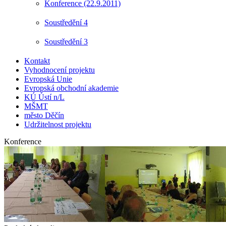
Konference (22.9.2011)
Soustředění 4
Soustředění 3
Kontakt
Vyhodnocení projektu
Evropská Unie
Evropská obchodní akademie
KÚ Ústí n/L
MŠMT
město Děčín
Udržitelnost projektu
Konference