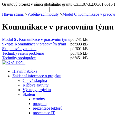
Grantový projekt v rámci globálního grantu CZ.1.07/3.2.06/01.0015 
Hlavní strana
->
Vzdělávací moduly
->
Modul 6: Komunikace v pracov
Komunikace v pracovním týmu 
Modul 6 : Komunikace v pracovním týmu
pdf
741 kB
Skripta Komunikace v pracovním týmu
pdf
893 kB
Skupinová dynamika
pdf
601 kB
Techniky řešení problémů
pdf
416 kB
Techniky spolupráce
pdf
451 kB
Hlavní nabídka
Základní informace o projektu
Cílová skupina
Klíčové aktivity
Výstupy projektu
Školení
termíny
program
prezentace lektorů
prezentace IT