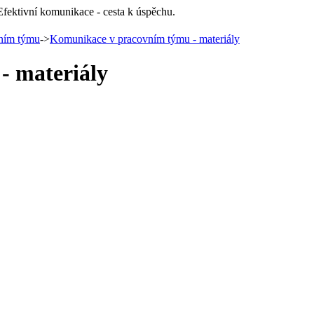
Efektivní komunikace - cesta k úspěchu.
ním týmu
->
Komunikace v pracovním týmu - materiály
- materiály