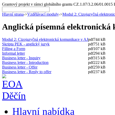
Grantový projekt v rámci globálního grantu CZ.1.07/3.2.06/01.0015 
Hlavní strana
->
Vzdělávací moduly
->
Modul 2: Cizojazyčná elektron
Anglická písemná elektronická 
Modul 2: Cizojazyčná elektronická komunikace v AJ
pdf
744 kB
Skripta PEK - anglický jazyk
pdf
751 kB
Filling a Form
pdf
107 kB
Informal letter
pdf
294 kB
Business letter - Inquiry
pdf
315 kB
Business letter - Introduction
pdf
222 kB
Business letter - Offer
pdf
259 kB
Business letter - Reply to offer
pdf
237 kB
Hlavní nabídka