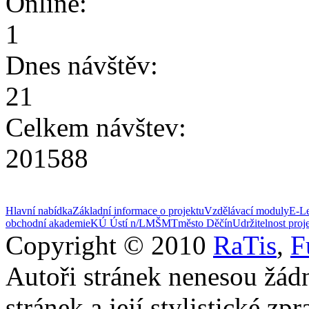
Online:
1
Dnes návštěv:
21
Celkem návštev:
201588
Hlavní nabídka
Základní informace o projektu
Vzdělávací moduly
E-Le
obchodní akademie
KÚ Ústí n/L
MŠMT
město Děčín
Udržitelnost proj
Copyright © 2010
RaTis
,
F
Autoři stránek nenesou žád
stránek a její stylistické zp